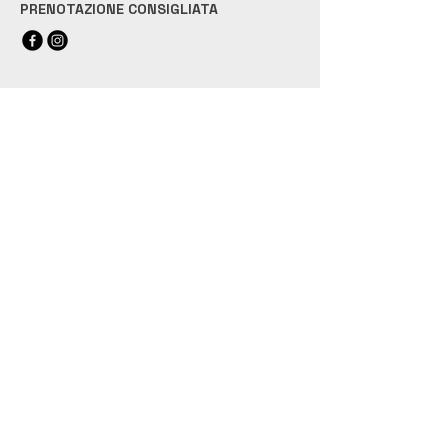
PRENOTAZIONE CONSIGLIATA
RISTORANTE
CASCINA
MONTIGLIO
Aperti dalle ore 18:30 per
Merenda
Sinoira
e dalle 19:30 per
Cena
Lunedì - Martedì - Giovedì - Venerdì -
Sabato e Domenica dalle 12:30 per il
Pranzo
SOLO SU PRENOTAZIONE
(+39)
351 5484375
info@morbelli.it
20/A, Regione Montiglio
10010 Quagliuzzo (TO)