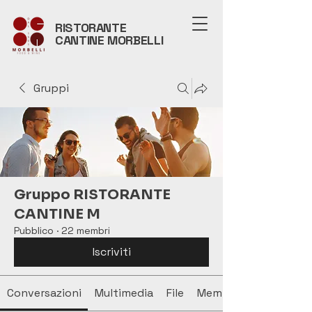
RISTORANTE
CANTINE MORBELLI
Gruppi
Gruppo RISTORANTE
CANTINE M
Pubblico
·
22 membri
Iscriviti
Conversazioni
Multimedia
File
Membri